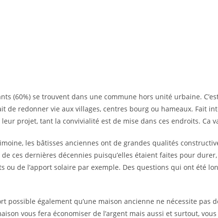
cants (60%) se trouvent dans une commune hors unité urbaine. C’est
ait de redonner vie aux villages, centres bourg ou hameaux. Fait in
leur projet, tant la convivialité est de mise dans ces endroits. Ca v
imoine, les bâtisses anciennes ont de grandes qualités constructive
e ces dernières décennies puisqu’elles étaient faites pour durer,
ts ou de l’apport solaire par exemple. Des questions qui ont été l
 fort possible également qu’une maison ancienne ne nécessite pas de
 maison vous fera économiser de l’argent mais aussi et surtout, vou